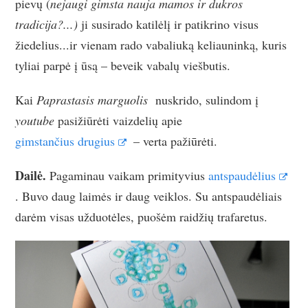
pievų (
nejaugi gimsta nauja mamos ir dukros
tradicija?...)
ji susirado katilėlį ir patikrino visus
žiedelius...ir vienam rado vabaliuką keliauninką, kuris
tyliai parpė į ūsą – beveik vabalų viešbutis.
Kai
Paprastasis marguolis
nuskrido, sulindom į
youtube
pasižiūrėti vaizdelių apie
gimstančius drugius
– verta pažiūrėti.
Dailė.
Pagaminau vaikam primityvius
antspaudėlius
. Buvo daug laimės ir daug veiklos. Su antspaudėliais
darėm visas užduotėles, puošėm raidžių trafaretus.