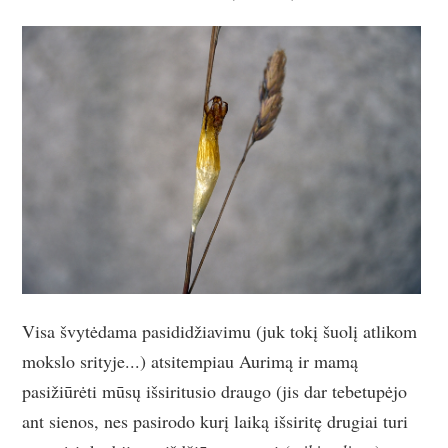
Visa švytėdama pasididžiavimu (juk tokį šuolį atlikom
mokslo srityje...) atsitempiau Aurimą ir mamą
pasižiūrėti mūsų išsiritusio draugo (jis dar tebetupėjo
ant sienos, nes pasirodo kurį laiką išsiritę drugiai turi