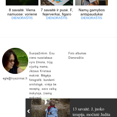
8 savaitė. Viena
7 savaitė ir pusė. F,
Namų gamybos
namuose: vorienė
fejerverkai, figaro
antspaudukai
DIENORAŠTIS
DIENORAŠTIS
DIENORAŠTIS
Susipažinkim. Esu
Foto albumas
vieno nuostabaus
Dienoraštis
vyro žmona, trijų
vijurkų mama,
Jėzaus Kristaus
mokinė. Mėgėja
egle@tryszirniai.lt
fotografė, bundanti
ornitologė, virėja be
receptų, savo vaikų
mokytoja, (namų
mokymo)
homeschooling
šalininkė. Svajojanti
13 savaitė. J, juoko
turėti penketą
terapija, močiutė Judita
arklių, porą ožkų,