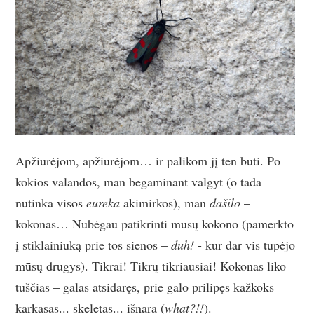
Apžiūrėjom, apžiūrėjom… ir palikom jį ten būti. Po
kokios valandos, man begaminant valgyt (o tada
nutinka visos
eureka
akimirkos), man
dašilo
–
kokonas… Nubėgau patikrinti mūsų kokono (pamerkto
į stiklainiuką prie tos sienos –
duh!
- kur dar vis tupėjo
mūsų drugys). Tikrai! Tikrų tikriausiai! Kokonas liko
tuščias – galas atsidaręs, prie galo prilipęs kažkoks
karkasas... skeletas... išnara (
what
?!!
).