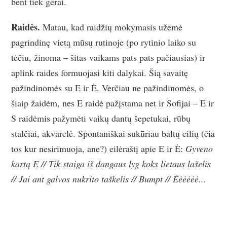
bent tiek gerai.
Raidės.
Matau, kad raidžių mokymasis užemė
pagrindinę vietą mūsų rutinoje (po rytinio laiko su
tėčiu, žinoma – šitas vaikams pats pats pačiausias) ir
aplink raides formuojasi kiti dalykai. Šią savaitę
pažindinomės su E ir Ė. Verčiau ne pažindinomės, o
šiaip žaidėm, nes E raidė pažįstama net ir Sofijai – E ir
S raidėmis pažymėti vaikų dantų šepetukai, rūbų
stalčiai, akvarelė. Spontaniškai sukūriau baltų eilių (čia
tos kur nesirimuoja, ane?) eilėraštį apie E ir Ė:
Gyveno
kartą E // Tik staiga iš dangaus lyg koks lietaus lašelis
// Jai ant galvos nukrito taškelis // Bumpt // Ėėėėėė...