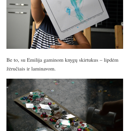
Be to, su Emilija gaminom knygų skirtukus – lipdėm
žėručiais ir laminavom.