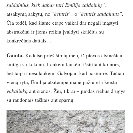
saldainius, kiek dabar turi Emilija saldainių”,
atsakymą sakytų, ne “
keturis”,
o “
keturis saldainius”.
Čia todėl, kad šiame etape vaikai dar negali mąstyti
abstrakčiai ir jiems reikia įvaldyti skaičius su
konkrečiais daitais…
Gamta.
Kadaise prieš šimtą metų iš pievos atsinešiau
smilgą su kokonu. Laukėm laukėm išsiritant ko nors,
bet taip ir nesulaukėm. Galvojau, kad pasimirė. Tačiau
vieną rytą, Emilija atsitempė mane pažiūrėt į keistą
vabaliuką
ant sienos. Žiū, tikrai – juodas riebus drugys
su raudonais taškais ant sparnų.