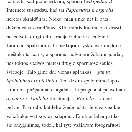
patupėti, kad jiems išdžiūtų sparnai (
wikipedia...
).
Internete susiradau, kad tai
Paprastasis marguolis –
neretas skraidūnas. Nieko, man tinka net ir pats
dažniausias skraidūnas. Kilo mintis internete susirasti
nespalvotą drugio iliustraciją ir duoti jį spalvinti
Emilijai. Spalvinom abi: ieškojom ryškiausio raudono
pieštuko taškams, o sparnus spalvinom žaliai ir juodai,
nes tokios spalvos matėsi drugio sparnuose saulės
šviesoje. Taip gimė dar vienas aplankas –
gamta.
Spalvinimas ir piešiniai.
Ten dėsim spalvinimo lapus
su mums pažįstamais augalais. Ta proga atsispausdinau
aguonos
ir
katilėlio
iliustracijas.
Katilėlis -
smagi
gėlytė. Pasirodo, katilėlio žiede naktį slepiasi visokie
vabaliukai – it kokioj palapinėj. Emilijai labai patiko
šis palyginimas, todėl, kai ryte važiavom fotografuoti