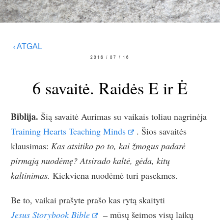
ATGAL
2016 / 07 / 16
6 savaitė. Raidės E ir Ė
Biblija.
Šią savaitė Aurimas su vaikais toliau nagrinėja
Training Hearts Teaching Minds
. Šios savaitės
klausimas:
Kas atsitiko po to, kai žmogus padarė
pirmąją nuodėmę? Atsirado kaltė, gėda, kitų
kaltinimas.
Kiekviena nuodėmė turi pasekmes.
Be to, vaikai prašyte prašo kas rytą skaityti
Jesus Storybook Bible
–
mūsų šeimos visų laikų