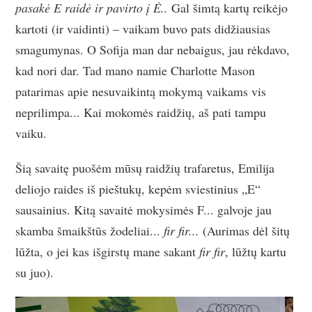
pasakė E raidė ir pavirto į Ė..
Gal šimtą kartų reikėjo
kartoti (ir vaidinti) – vaikam buvo pats didžiausias
smagumynas. O Sofija man dar nebaigus, jau rėkdavo,
kad nori dar. Tad mano namie Charlotte Mason
patarimas apie nesuvaikintą mokymą vaikams vis
neprilimpa... Kai mokomės raidžių, aš pati tampu
vaiku.
Šią savaitę puošėm mūsų raidžių trafaretus, Emilija
deliojo raides iš pieštukų, kepėm sviestinius „E“
sausainius. Kitą savaitė mokysimės F... galvoje jau
skamba šmaikštūs žodeliai...
fir fir...
(Aurimas dėl šitų
lūžta, o jei kas išgirstų mane sakant
fir fir
, lūžtų kartu
su juo).