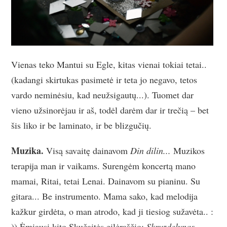
Vienas teko Mantui su Egle, kitas vienai tokiai tetai..
(kadangi skirtukas pasimetė ir teta jo negavo, tetos
vardo neminėsiu, kad neužsigautų...). Tuomet dar
vieno užsinorėjau ir aš, todėl darėm dar ir trečią – bet
šis liko ir be laminato, ir be blizgučių.
Muzika.
Visą savaitę dainavom
Din dilin...
Muzikos
terapija man ir vaikams. Surengėm koncertą mano
mamai, Ritai, tetai Lenai. Dainavom su pianinu. Su
gitara... Be instrumento. Mama sako, kad melodija
kažkur girdėta, o man atrodo, kad ji tiesiog sužavėta.. :
)) Ėmiausi kito Skučaitės eilėraščio:
Skruzdelynas.