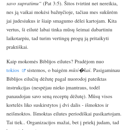
savo supratimu“
(Pat 3:5). Šitos tvirtint net nereikia,
nes ją vaikai mokėsi bažnyčioje, tačiau mes sukūrėm
jai judesiukus ir šiaip smagumo dėlei kartojam. Kita
vertus, ši eilutė labai tinka mūsų šeimai dabartiniu
laikotarpiu, tad turim vertingų progų ją pritaikyti
praktiškai.
Kaip mokomės Biblijos eilutes? Pradėjom nuo
tokios
sistemos, o baigėm
mūsi�kai
. Pasigaminau
Biblijos eilučių dėžutę pagal nuorodoj pateiktas
instrukcijas (nespėjau nieko įmantraus, todėl
panaudojau savo seną receptų dėžutę). Mūsų visos
kortelės liko suskirstytos į dvi dalis - išmoktos ir
neišmoktos. Išmoktas eilutes periodiškai pasikartojam.
Tai tiek.. Organizacijos mažai, bet į priekį judam, tad