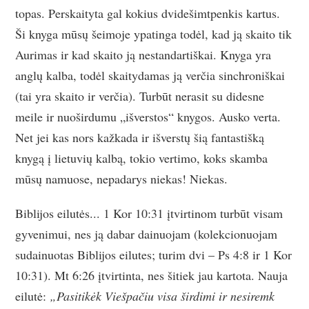
topas. Perskaityta gal kokius dvidešimtpenkis kartus.
Ši knyga mūsų šeimoje ypatinga todėl, kad ją skaito tik
Aurimas ir kad skaito ją nestandartiškai. Knyga yra
anglų kalba, todėl skaitydamas ją verčia sinchroniškai
(tai yra skaito ir verčia). Turbūt nerasit su didesne
meile ir nuoširdumu „išverstos“ knygos. Ausko verta.
Net jei kas nors kažkada ir išverstų šią fantastišką
knygą į lietuvių kalbą, tokio vertimo, koks skamba
mūsų namuose, nepadarys niekas! Niekas.
Biblijos eilutės... 1 Kor 10:31 įtvirtinom turbūt visam
gyvenimui, nes ją dabar dainuojam (kolekcionuojam
sudainuotas Biblijos eilutes; turim dvi – Ps 4:8 ir 1 Kor
10:31). Mt 6:26 įtvirtinta, nes šitiek jau kartota. Nauja
eilutė:
„Pasitikėk Viešpačiu visa širdimi ir nesiremk