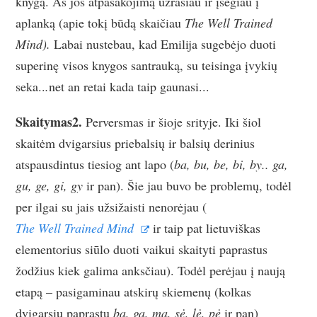
knygą. Aš jos atpasakojimą užrašiau ir įsegiau į
aplanką (apie tokį būdą skaičiau
The Well Trained
Mind).
Labai nustebau, kad Emilija sugebėjo duoti
superinę visos knygos santrauką, su teisinga įvykių
seka..
.
net an retai kada taip gaunasi...
Skaitymas2.
Perversmas ir šioje srityje. Iki šiol
skaitėm dvigarsius priebalsių ir balsių derinius
atspausdintus tiesiog ant lapo (
ba, bu, be, bi, by.. ga,
gu, ge, gi, gy
ir pan). Šie jau buvo be problemų, todėl
per ilgai su jais užsižaisti nenorėjau (
The Well Trained Mind
ir taip pat lietuviškas
elementorius siūlo duoti vaikui skaityti paprastus
žodžius kiek galima anksčiau). Todėl perėjau į naują
etapą – pasigaminau atskirų skiemenų (kolkas
dvigarsių paprastų
ba, ga, ma, sė, lė, pė
ir pan)