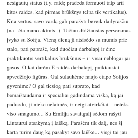
nesigautų status (t.y. raidę pradeda formuoti taip arti
kitos raidės, kad pirmas brūkšnys telpa tik vertikalus).
Kita vertus, savo vardą gali parašyti beveik dailyraščiu
(na...čia mano akimis..). Tačiau didžiausias perversmas
įvyko su Sofija. Vieną dieną ji atsisėdo su mumis prie
stalo, pati paprašė, kad duočiau darbalapį ir ėmė
praktikuotis vertikalius brūkšnius – ir visai neblogai jai
gavos. O kai darėm E raidės darbalapį, puikiausiai
apvedžiojo figūras. Gal sulaukėme naujo etapo Sofijos
gyvenime? O gal tiesiog pati suprato, kad
bemaištaudama ir specialiai gadindama viską, ką jai
paduodu, ji nieko nelaimės, ir netgi atvirkčiai – neteks
viso smagumo... Su Emilija savaitgalį sėdom rašyti
Liutaurui atsakymą į laišką. Parašėm tik dalį, nes šį
kartą turim daug ką pasakyt savo laiške... visgi tai jau