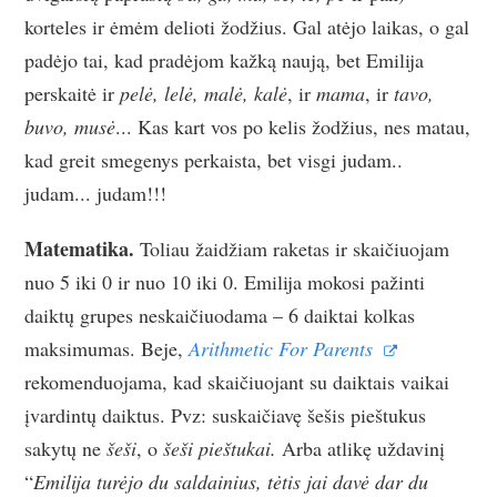
korteles ir ėmėm delioti žodžius. Gal atėjo laikas, o gal
padėjo tai, kad pradėjom kažką naują, bet Emilija
perskaitė ir
pelė, lelė, malė, kalė
, ir
mama
, ir
tavo,
buvo, musė
... Kas kart vos po kelis žodžius, nes matau,
kad greit smegenys perkaista, bet visgi judam..
judam... judam!!!
Matematika.
Toliau žaidžiam raketas ir skaičiuojam
nuo 5 iki 0 ir nuo 10 iki 0. Emilija mokosi pažinti
daiktų grupes neskaičiuodama – 6 daiktai kolkas
maksimumas. Beje,
Arithmetic For Parents
rekomenduojama, kad skaičiuojant su daiktais vaikai
įvardintų daiktus. Pvz: suskaičiavę šešis pieštukus
sakytų ne
šeši
, o
šeši pieštukai.
Arba atlikę uždavinį
“
Emilija turėjo du saldainius, tėtis jai davė dar du