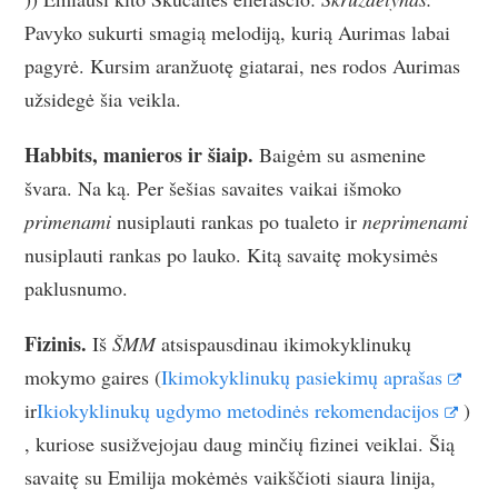
Pavyko sukurti smagią melodiją, kurią Aurimas labai
pagyrė. Kursim aranžuotę giatarai, nes rodos Aurimas
užsidegė šia veikla.
Habbits, manieros ir šiaip.
Baigėm su asmenine
švara. Na ką. Per šešias savaites vaikai išmoko
primenami
nusiplauti rankas po tualeto ir
neprimenami
nusiplauti rankas po lauko. Kitą savaitę mokysimės
paklusnumo.
Fizinis.
Iš
ŠMM
atsispausdinau ikimokyklinukų
mokymo gaires (
Ikimokyklinukų pasiekimų aprašas
ir
Ikiokyklinukų ugdymo metodinės rekomendacijos
)
, kuriose susižvejojau daug minčių fizinei veiklai. Šią
savaitę su Emilija mokėmės vaikščioti siaura linija,