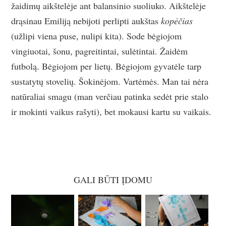
žaidimų aikštelėje ant balansinio suoliuko. Aikštelėje
drąsinau Emiliją nebijoti perlipti aukštas
kopėčias
(užlipi viena puse, nulipi kita). Sode bėgiojom
vingiuotai, šonu, pagreitintai, sulėtintai. Žaidėm
futbolą. Bėgiojom per lietų. Bėgiojom gyvatėle tarp
sustatytų stovelių. Šokinėjom. Vartėmės. Man tai nėra
natūraliai smagu (man verčiau patinka sedėt prie stalo
ir mokinti vaikus rašyti), bet mokausi kartu su vaikais.
GALI BŪTI ĮDOMU