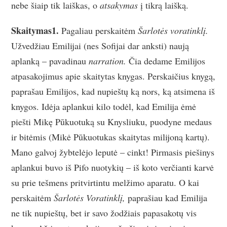
nebe šiaip tik laiškas, o
atsakymas
į tikrą laišką.
Skaitymas1.
Pagaliau perskaitėm
Šarlotės voratinklį.
Užvedžiau Emilijai (nes Sofijai dar anksti) naują
aplanką – pavadinau
narration.
Čia dedame Emilijos
atpasakojimus apie skaitytas knygas. Perskaičius knygą,
paprašau Emilijos, kad nupieštų ką nors, ką atsimena iš
knygos. Idėja aplankui kilo todėl, kad Emilija ėmė
piešti Mikę Pūkuotuką su Knysliuku, puodyne medaus
ir bitėmis (Mikė Pūkuotukas skaitytas milijoną kartų).
Mano galvoj žybtelėjo leputė – cinkt! Pirmasis piešinys
aplankui buvo iš Pifo nuotykių – iš koto verčianti karvė
su prie tešmens pritvirtintu melžimo aparatu. O kai
perskaitėm
Šarlotės Voratinklį,
paprašiau kad Emilija
ne tik nupieštų, bet ir savo žodžiais papasakotų vis